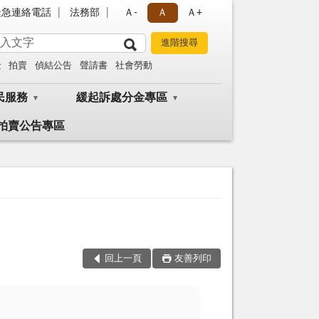
緊急連絡電話
法務部
Ａ-
Ａ
Ａ+
金
拍賣
偵結公告
聲請書
社會勞動
民服務
緩起訴處分金專區
拍賣公告專區
回上一頁
友善列印