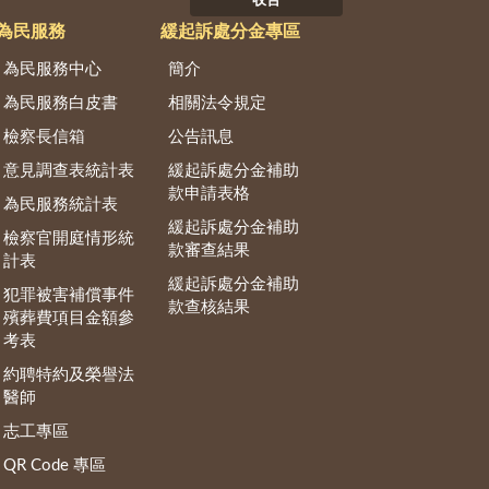
收合
為民服務
緩起訴處分金專區
為民服務中心
簡介
為民服務白皮書
相關法令規定
檢察長信箱
公告訊息
意見調查表統計表
緩起訴處分金補助
款申請表格
為民服務統計表
緩起訴處分金補助
檢察官開庭情形統
款審查結果
計表
緩起訴處分金補助
犯罪被害補償事件
款查核結果
殯葬費項目金額參
考表
約聘特約及榮譽法
醫師
志工專區
QR Code 專區