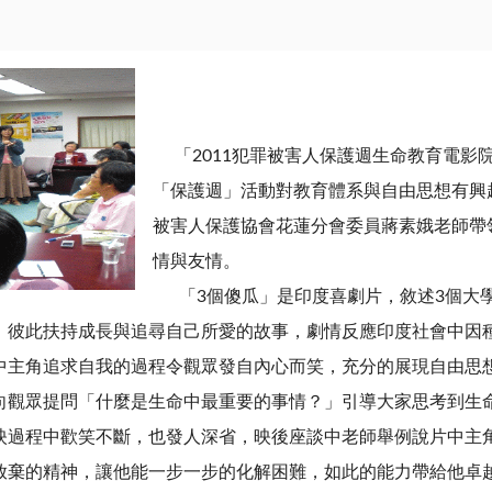
「2011犯罪被害人保護週生命教育電影院
「保護週」活動對教育體系與自由思想有興
被害人保護協會花蓮分會委員蔣素娥老師帶
情與友情。
「3個傻瓜」是印度喜劇片，敘述3個大
，彼此扶持成長與追尋自己所愛的故事，劇情反應印度社會中因
中主角追求自我的過程令觀眾發自內心而笑，充分的展現自由思
向觀眾提問「什麼是生命中最重要的事情？」引導大家思考到生
映過程中歡笑不斷，也發人深省，映後座談中老師舉例說片中主
放棄的精神，讓他能一步一步的化解困難，如此的能力帶給他卓