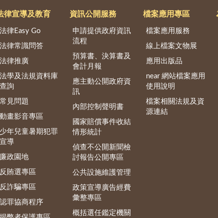
法律宣導及教育
資訊公開服務
檔案應用專區
法律Easy Go
申請提供政府資訊
檔案應用服務
流程
法律常識問答
線上檔案文物展
預算書、決算書及
法律推廣
應用出版品
會計月報
法學及法規資料庫
near 網站檔案應用
應主動公開政府資
查詢
使用說明
訊
常見問題
檔案相關法規及資
內部控制聲明書
源連結
動畫影音專區
國家賠償事件收結
少年兒童暑期犯罪
情形統計
宣導
偵查不公開新聞檢
廉政園地
討報告公開專區
反賄選專區
公共設施維護管理
反詐騙專區
政策宣導廣告經費
彙整專區
認罪協商程序
概括選任鑑定機關
揭弊者保護專區