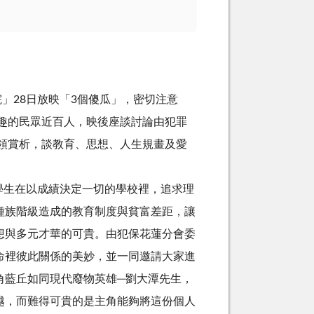
」28日放映「3個傻瓜」，密切注意
趣的民眾近百人，映後座談討論由犯罪
領賞析，談教育、思想、人生規畫及愛
學生在以成績決定一切的學校裡，追求理
種族階級造成的教育制度與貧富差距，讓
想與多元才華的可貴。由犯保花蓮分會委
命裡彼此關係的美妙，並一同邀請大家進
角藍丘如同現代廢物英雄─劉大潭先生，
越，而難得可貴的是主角能夠將這份個人