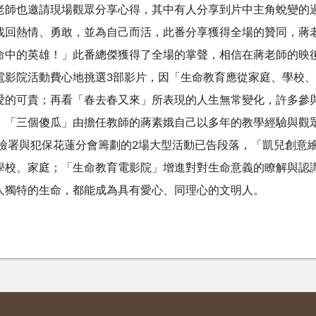
老師也邀請現場觀眾分享心得，其中有人分享到片中主角蛻變的
找回熱情、勇敢，並為自己而活，此番分享獲得全場的贊同，蔣
命中的英雄！」此番總傑獲得了全場的掌聲，相信在蔣老師的映
院活動費心地挑選3部影片，因「生命教育應從家庭、學校、
愛的可貴；再看「春去春又來」所表現的人生無常變化，許多參
；「三個傻瓜」由擔任教師的蔣素娥自己以多年的教學經驗與觀
檢署與犯保花蓮分會籌劃的2場大型活動已告段落，「凱兒創意
學校、家庭；「生命教育電影院」增進對對生命意義的瞭解與認
人獨特的生命，都能成為具有愛心、同理心的文明人。